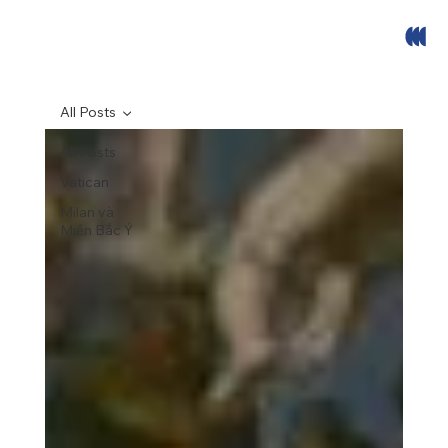
All Posts
All Posts
Vatican
Milan và
Miền Bắc Ý