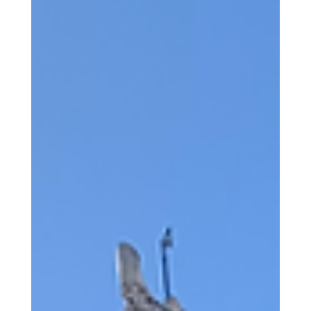
tang, sau khi Đức Giáo Hoàng Phanxicô mất vào
ngày 21 tháng 4 năm 2025. Nếu bạn là khách du
lịch hoặc hành hương đang có kế hoạch đến đây,
dưới đây là những thông tin cực kỳ quan trọng
cần lưu ý để điều chỉnh hành trình cho phù hợp.