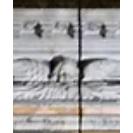
Hành hương Năm
Thánh Vatican:
Viếng thăm nhà thờ
chính toà của giáo
phận Roma
Là người Công giáo, hẳn bạn đã nghe đến Lễ
Cung hiến Đền thờ Thánh Gioan Laterano vào
ngày 9 tháng 11 hằng năm. Nhưng đền thờ này
nằm ở đâu, có điều gì đặc biệt mà Giáo hội Công
giáo lại dành riêng một ngày lễ trọng kính cho nó?
Đền thờ Thánh Gioan Laterano, mang tên đầy
đủ là Tổng lãnh Vương cung Thánh đường Nhà