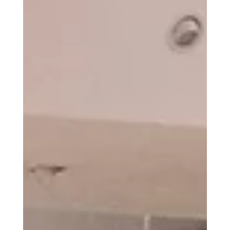
Mật nghị hồng y (hay còn gọi Cơ mật viện bầu
Giáo hoàng) là một cuộc họp kín của Hồng y
đoàn để bầu ra vị Giám mục của giáo phận
Rôma, người sẽ trở thành Giáo hoàng của Giáo
hội Công giáo thay cho vị Giáo hoàng trước đó
vừa qua đời hoặc từ chức. Giáo hội Công giáo
xem Đức Giáo hoàng là người kế vị thánh Phêrô
để đứng đầu Giáo hội Công giáo tại trần gian.