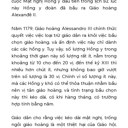
cuộc Mật nghị Hồng y đầu tiên trong lịch sử, lúc 
này Hồng y đoàn đã bầu ra Giáo hoàng 
Alexanđê II. 
Năm 1179, Giáo hoàng Alessandro III chính thức 
quyết việc việc loại trừ giáo dân ra khỏi việc bầu 
chọn giáo hoàng, và ấn định việc này chỉ dành 
các các hồng y. Tuy vậy, số lượng Hồng y trong 
khoảng thời gian này số lượng rất ít, nằm trong 
khoảng từ 10 cho đến 20 vị, đến thế kỷ XIII thì 
nhiều hơn chút ít, nhưng không bao giờ vượt 
trên số lượng là 30 vị. Chính vì số lượng ít này, 
mà các Hồng y khó có thể thỏa thuận nhằm bầu 
nên vị tân giáo hoàng, và tình trạng bầu chọn 
này thì kéo dài, có khi hàng tháng, có trường 
hợp tính bằng năm. 
Giáo dân cho rằng việc kéo dài mật nghị, trống 
ngôi giáo hoàng là một thiệt hại của Giáo hội, 