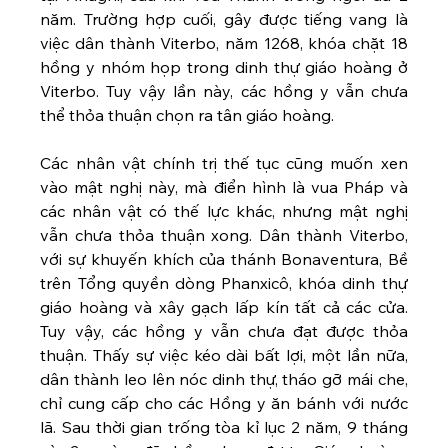
năm. Trường hợp cuối, gây được tiếng vang là 
việc dân thành Viterbo, năm 1268, khóa chặt 18 
hồng y nhóm họp trong dinh thự giáo hoàng ở 
Viterbo. Tuy vậy lần này, các hồng y vẫn chưa 
thể thỏa thuận chọn ra tân giáo hoàng.
Các nhân vật chính trị thế tục cũng muốn xen 
vào mật nghị này, mà điển hình là vua Pháp và 
các nhân vật có thế lực khác, nhưng mật nghị 
vẫn chưa thỏa thuận xong. Dân thành Viterbo, 
với sự khuyến khích của thánh Bonaventura, Bề 
trên Tổng quyền dòng Phanxicô, khóa dinh thự 
giáo hoàng và xây gạch lấp kín tất cả các cửa. 
Tuy vậy, các hồng y vẫn chưa đạt được thỏa 
thuận. Thấy sự việc kéo dài bất lợi, một lần nữa, 
dân thành leo lên nóc dinh thự, tháo gỡ mái che, 
chỉ cung cấp cho các Hồng y ăn bánh với nước 
lã. Sau thời gian trống tòa kỉ lục 2 năm, 9 tháng 