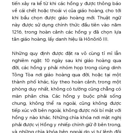
tiến xảy ra kể từ khi các hồng y được thông báo 
về cái chết hoặc thoái vị của giáo hoàng, cho tới 
khi bầu chọn được giáo hoàng mới. Thuật ngữ 
này được sử dụng chính thức đầu tiên vào năm 
1216, trong hoàn cảnh các hồng y đã chọn lựa 
tân giáo hoàng, lấy danh hiệu là Hônôriô III. 
Những quy định được đặt ra vô cùng tỉ mỉ lẫn 
nghiêm ngặt: 10 ngày sau khi giáo hoàng qua 
đời, các hồng y phải nhóm họp trong cùng dinh 
Tông Tòa nơi giáo hoàng qua đời, hoặc tại một 
thành phố khác, tùy theo hoàn cảnh, trong một 
phòng duy nhất, không có tường cũng chẳng có 
màn phân chia. Các hồng y buộc phải sống 
chung, không thể ra ngoài, cũng không được 
tiếp xúc với bên ngoài, không được nói bí mật với 
hồng y nào khác. Những chìa khóa nơi mật nghị 
phải được vị Hồng y nhiếp chính giữ ở bên trong, 
và những chìa khóa bên ngoài do vị tư lệnh đội 