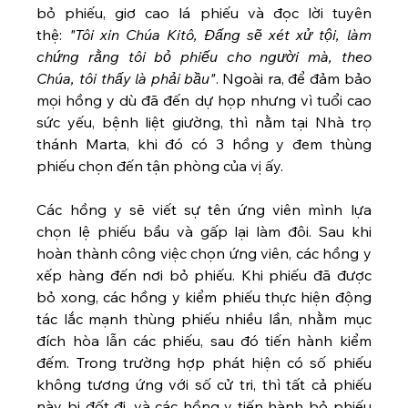
bỏ phiếu, giơ cao lá phiếu và đọc lời tuyên 
thệ: 
"Tôi xin Chúa Kitô, Đấng sẽ xét xử tội, làm 
chứng rằng tôi bỏ phiếu cho người mà, theo 
Chúa, tôi thấy là phải bầu"
. Ngoài ra, để đảm bảo 
mọi hồng y dù đã đến dự họp nhưng vì tuổi cao 
sức yếu, bệnh liệt giường, thì nằm tại Nhà trọ 
thánh Marta, khi đó có 3 hồng y đem thùng 
phiếu chọn đến tận phòng của vị ấy.
Các hồng y sẽ viết sự tên ứng viên mình lựa 
chọn lệ phiếu bầu và gấp lại làm đôi. Sau khi 
hoàn thành công việc chọn ứng viên, các hồng y 
xếp hàng đến nơi bỏ phiếu. Khi phiếu đã được 
bỏ xong, các hồng y kiểm phiếu thực hiện động 
tác lắc mạnh thùng phiếu nhiều lần, nhằm mục 
đích hòa lẫn các phiếu, sau đó tiến hành kiểm 
đếm. Trong trường hợp phát hiện có số phiếu 
không tương ứng với số cử tri, thì tất cả phiếu 
này bị đốt đi, và các hồng y tiến hành bỏ phiếu 