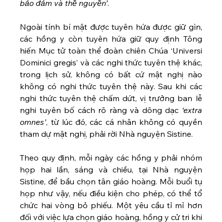
bảo đảm và thề nguyền’
.
Ngoài tính bí mật được tuyên hứa được giữ gìn, 
các hồng y còn tuyên hứa giữ quy định Tông 
hiến Mục tử toàn thể đoàn chiên Chúa ‘Universi 
Dominici gregis’ và các nghi thức tuyên thệ khác, 
trong lịch sử, không có bất cứ mật nghị nào 
không có nghi thức tuyên thệ này. Sau khi các 
nghi thức tuyên thệ chấm dứt, vị trưởng ban lễ 
nghi tuyên bố cách rõ ràng và dõng dạc 
‘extra 
omnes’
, từ lúc đó, các cá nhân không có quyền 
tham dự mật nghị, phải rời Nhà nguyện Sistine. 
Theo quy định, mỗi ngày các hồng y phải nhóm 
họp hai lần, sáng và chiều, tại Nhà nguyện 
Sistine, để bầu chọn tân giáo hoàng. Mỗi buổi tụ 
họp như vậy, nếu điều kiện cho phép, có thể tổ 
chức hai vòng bỏ phiếu. Một yêu cầu tỉ mỉ hơn 
đối với việc lựa chọn giáo hoàng, hồng y cử tri khi 