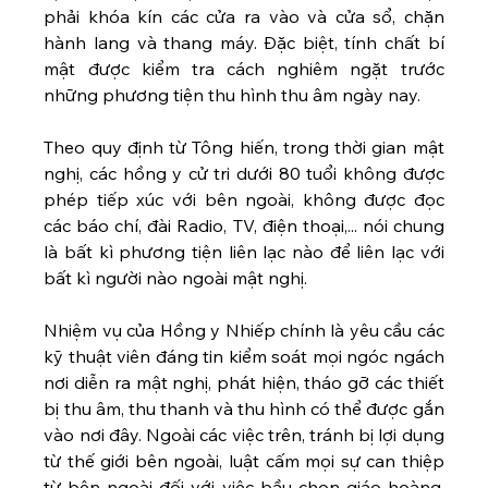
phải khóa kín các cửa ra vào và cửa sổ, chặn 
hành lang và thang máy. Đặc biệt, tính chất bí 
mật được kiểm tra cách nghiêm ngặt trước 
những phương tiện thu hình thu âm ngày nay.
Theo quy định từ Tông hiến, trong thời gian mật 
nghị, các hồng y cử tri dưới 80 tuổi không được 
phép tiếp xúc với bên ngoài, không được đọc 
các báo chí, đài Radio, TV, điện thoại,... nói chung 
là bất kì phương tiện liên lạc nào để liên lạc với 
bất kì người nào ngoài mật nghị.
Nhiệm vụ của Hồng y Nhiếp chính là yêu cầu các 
kỹ thuật viên đáng tin kiểm soát mọi ngóc ngách 
nơi diễn ra mật nghị, phát hiện, tháo gỡ các thiết 
bị thu âm, thu thanh và thu hình có thể được gắn 
vào nơi đây. Ngoài các việc trên, tránh bị lợi dụng 
từ thế giới bên ngoài, luật cấm mọi sự can thiệp 
từ bên ngoài đối với việc bầu chọn giáo hoàng. 