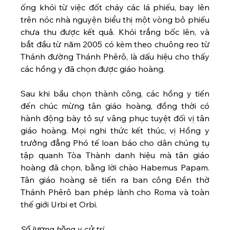
ống khói từ việc đốt cháy các lá phiếu, bay lên 
trên nóc nhà nguyện biểu thị một vòng bỏ phiếu 
chưa thu được kết quả. Khói trắng bốc lên, và 
bắt đầu từ năm 2005 có kèm theo chuông reo từ 
Thánh đường Thánh Phêrô, là dấu hiệu cho thấy 
các hồng y đã chọn được giáo hoàng.  
Sau khi bầu chọn thành công, các hồng y tiến 
đến chúc mừng tân giáo hoàng, đồng thời có 
hành động bày tỏ sự vâng phục tuyệt đối vị tân 
giáo hoàng. Mọi nghi thức kết thúc, vị Hồng y 
trưởng đẳng Phó tế loan báo cho dân chúng tụ 
tập quanh Tòa Thành danh hiệu mà tân giáo 
hoàng đã chọn, bằng lời chào Habemus Papam. 
Tân giáo hoàng sẽ tiến ra ban công Đền thờ 
Thánh Phêrô ban phép lành cho Roma và toàn 
thế giới Urbi et Orbi.
Số lượng hồng y cử tri