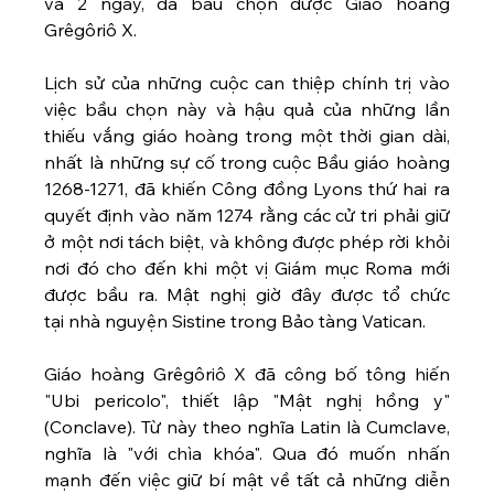
và 2 ngày, đã bầu chọn được Giáo hoàng 
Grêgôriô X. 
Lịch sử của những cuộc can thiệp chính trị vào 
việc bầu chọn này và hậu quả của những lần 
thiếu vắng giáo hoàng trong một thời gian dài, 
nhất là những sự cố trong cuộc Bầu giáo hoàng 
1268-1271, đã khiến Công đồng Lyons thứ hai ra 
quyết định vào năm 1274 rằng các cử tri phải giữ 
ở một nơi tách biệt, và không được phép rời khỏi 
nơi đó cho đến khi một vị Giám mục Roma mới 
được bầu ra. Mật nghị giờ đây được tổ chức 
tại nhà nguyện Sistine trong Bảo tàng Vatican.  
Giáo hoàng Grêgôriô X đã công bố tông hiến 
"Ubi pericolo", thiết lập "Mật nghị hồng y" 
(Conclave). Từ này theo nghĩa Latin là Cumclave, 
nghĩa là "với chìa khóa". Qua đó muốn nhấn 
mạnh đến việc giữ bí mật về tất cả những diễn 