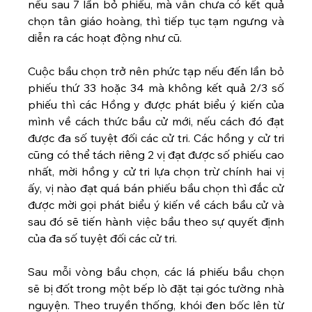
nếu sau 7 lần bỏ phiếu, mà vẫn chưa có kết quả 
chọn tân giáo hoàng, thì tiếp tục tạm ngưng và 
diễn ra các hoạt động như cũ. 
Cuộc bầu chọn trở nên phức tạp nếu đến lần bỏ 
phiếu thứ 33 hoặc 34 mà không kết quả 2/3 số 
phiếu thì các Hồng y được phát biểu ý kiến của 
mình về cách thức bầu cử mới, nếu cách đó đạt 
được đa số tuyệt đối các cử tri. Các hồng y cử tri 
cũng có thể tách riêng 2 vị đạt được số phiếu cao 
nhất, mời hồng y cử tri lựa chọn trừ chính hai vị 
ấy, vị nào đạt quá bán phiếu bầu chọn thì đắc cử 
được mời gọi phát biểu ý kiến về cách bầu cử và 
sau đó sẽ tiến hành việc bầu theo sự quyết định 
của đa số tuyệt đối các cử tri. 
Sau mỗi vòng bầu chọn, các lá phiếu bầu chọn 
sẽ bị đốt trong một bếp lò đặt tại góc tường nhà 
nguyện. Theo truyền thống, khói đen bốc lên từ 