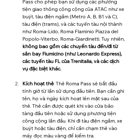
Pass cho phép bạn sử dụng các phương 
tiện giao thông công cộng của ATAC như xe 
buýt, tàu điện ngầm (Metro A, B, B1 và C), 
tàu điện (trams), và các tuyến tàu nội thành 
như Roma-Lido, Roma Flaminio Piazza del 
Popolo-Viterbo, Roma-Giardinetti. Tuy nhiên, 
không bao gồm các chuyến tàu đến/đi từ 
sân bay Fiumicino (như Leonardo Express), 
các tuyến tàu FL của Trenitalia, và các dịch 
vụ đặc biệt khác.
Kích hoạt thẻ
: Thẻ Roma Pass sẽ bắt đầu 
tính giờ từ lần sử dụng đầu tiên. Bạn cần ghi 
tên, họ và ngày kích hoạt lên mặt sau của 
thẻ. Thẻ cần được quét khi vào cửa bảo 
tàng đầu tiên hoặc sử dụng phương tiện 
công cộng lần đầu. Khi đi tàu điện ngầm, xe 
buýt hoặc tàu điện, chỉ cần chạm thẻ vào 
máy đọc màu vàng để kiểm tra.