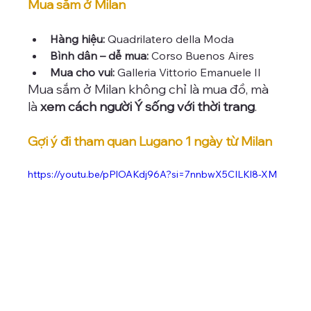
Mua sắm ở Milan 
Hàng hiệu:
 Quadrilatero della Moda
Bình dân – dễ mua:
 Corso Buenos Aires
Mua cho vui:
 Galleria Vittorio Emanuele II
Mua sắm ở Milan không chỉ là mua đồ, mà 
là 
xem cách người Ý sống với thời trang
.
Gợi ý đi tham quan Lugano 1 ngày từ Milan
https://youtu.be/pPlOAKdj96A?si=7nnbwX5CILKl8-XM