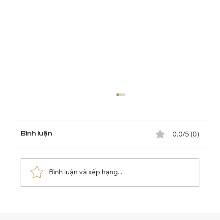
0.0/5 (0)
Bình luận
Bình luận và xếp hạng...
Leonardo da Vinci: Cuộc Đời Thiên
Tài và "Bữa Tiệc Ly" Vĩnh Cửu