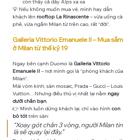
còn thấy cả dãy Alps xa xa
💡 Nếu không muốn mua vé, mình hay dẫn 
khách lên 
rooftop La Rinascente
 – vừa uống cà 
phê, vừa ngắm Milan từ trên cao, rất “đời”.
Galleria Vittorio Emanuele II – Mua sắm 
ở Milan từ thế kỷ 19
Ngay bên cạnh Duomo là 
Galleria Vittorio 
Emanuele II
 – nơi mình gọi là “phòng khách của 
Milan”.
Mái vòm kính, sàn mosaic, Prada – Gucci – Louis 
Vuitton…Nhưng điều thú vị nhất lại nằm 
ngay 
dưới chân bạn
.
👉 Mình luôn dừng khách lại, chỉ vào hình 
con 
bò tót
 trên sàn:
“Xoay gót chân 3 vòng, người Milan tin 
là sẽ quay lại đây.”