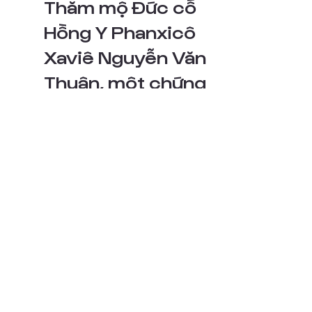
Hành Hương Năm
Thánh Roma: Viếng
Thăm mộ Đức cố
Hồng Y Phanxicô
Xaviê Nguyễn Văn
Thuận, một chứng
nhân của niềm hy
vọng.
Đức Hồng Y Phanxicô Xaviê Nguyễn Văn
Thuận, một vị mục tử đáng kính của Giáo hội
Việt Nam, người đã để lại tấm gương về niềm hy
vọng