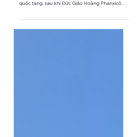
Rome đang trải qua một thời khắc lịch sử khi cả
thành phố và Vatican đang trong thời gian
quốc tang, sau khi Đức Giáo Hoàng Phanxicô
mất vào ngày 21 tháng 4 năm 2025. Nếu bạn là
khách du lịch hoặc hành hương đang có kế
hoạch đến đây, dưới đây là những thông tin cực
kỳ quan trọng cần lưu ý để điều chỉnh hành
trình cho phù hợp.