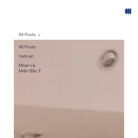
All Posts
All Posts
Vatican
Milan và
Miền Bắc Ý