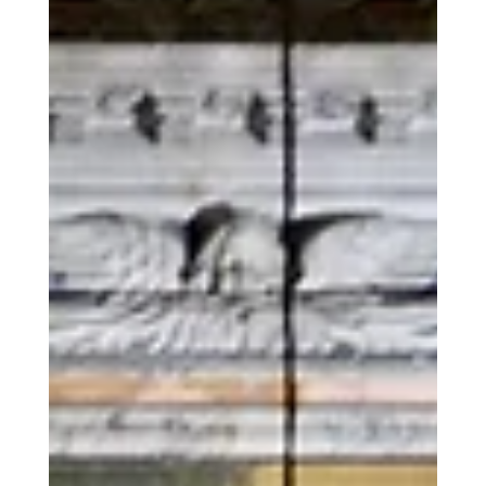
giáo lại dành riêng một ngày lễ trọng kính cho
nó? Đền thờ Thánh Gioan Laterano, mang tên
đầy đủ là Tổng lãnh Vương cung Thánh đường
Nhà thờ Chính tòa Chúa Cứu Thế Cực Thánh và
Thánh Gioan Tẩy Giả và Thánh sử Gioan tại
Laterano, là một công trình tôn giáo quan trọng
tọa lạc tại trung tâm Rome. Nằm các